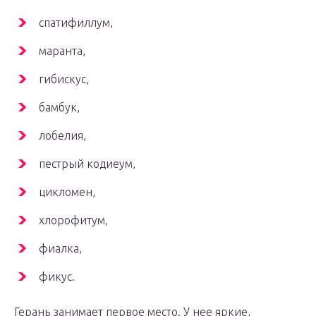
спатифиллум,
маранта,
гибискус,
бамбук,
лобелия,
пестрый кодиеум,
цикломен,
хлорофитум,
фиалка,
фикус.
Герань занимает первое место. У нее яркие,