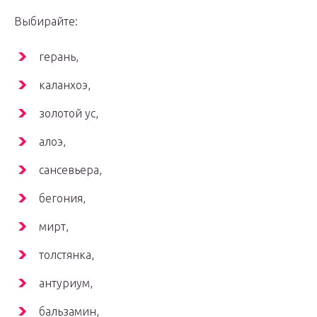
Выбирайте:
герань,
каланхоэ,
золотой ус,
алоэ,
сансевьера,
бегония,
мирт,
толстянка,
антуриум,
бальзамин,