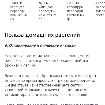
Лунный
Лунный
Лунный
4 спо
календарь
календарь
календарь
вырас
пересадки
пересадки
пересадки
фиалк
комнатных
комнатных
комнатных
листо
цв…
ра…
цв…
…
Польза домашних растений
6. Отхаркивание и очищение от слизи
Некоторые растения, такие как эвкалипт, могут
помочь избавиться от мокроты, скопившейся в
бронхах и легких.
Эвкалипт открывает бронхиальные пути и очищает
от слизи во время простуды, гриппа или бронхита.
Он действует как естественный антисептик.
Используйте эвкалипт в качестве природного
ингалянтора, но ни в коем случае его не ешьте.