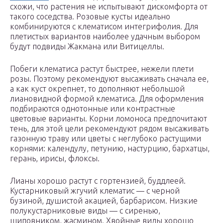
схожи, что растения не испытывают дискомфорта от
такого соседства. Розовые кусты идеально
комбинируются с клематисом интегрифолия. Для
плетистых вариантов наиболее удачным выбором
будут подвиды Жакмана или Витицеллы.
Побеги клематиса растут быстрее, нежели плети
розы. Поэтому рекомендуют высаживать сначала ее,
а как куст окрепнет, то дополняют небольшой
лиановидной формой клематиса. Для оформления
подбираются однотонные или контрастные
цветовые варианты. Корни ломоноса предпочитают
тень, для этой цели рекомендуют рядом высаживать
газонную траву или цветы с неглубоко растущими
корнями: календулу, петунию, настурцию, бархатцы,
герань, ирисы, флоксы.
Лианы хорошо растут с гортензией, буддлеей.
Кустарниковый жгучий клематис — с черной
бузиной, душистой акацией, барбарисом. Низкие
полукустарниковые виды — с сиренью,
шиповником, жасмином. Хвойные виды хорошо