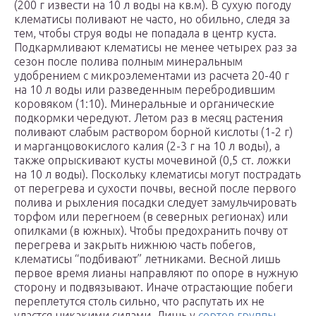
(200 г извести на 10 л воды на кв.м). В сухую погоду
клематисы поливают не часто, но обильно, следя за
тем, чтобы струя воды не попадала в центр куста.
Подкармливают клематисы не менее четырех раз за
сезон после полива полным минеральным
удобрением с микроэлементами из расчета 20-40 г
на 10 л воды или разведенным перебродившим
коровяком (1:10). Минеральные и органические
подкормки чередуют. Летом раз в месяц растения
поливают слабым раствором борной кислоты (1-2 г)
и марганцовокислого калия (2-3 г на 10 л воды), а
также опрыскивают кусты мочевиной (0,5 ст. ложки
на 10 л воды). Поскольку клематисы могут пострадать
от перегрева и сухости почвы, весной после первого
полива и рыхления посадки следует замульчировать
торфом или перегноем (в северных регионах) или
опилками (в южных). Чтобы предохранить почву от
перегрева и закрыть нижнюю часть побегов,
клематисы “подбивают” летниками. Весной лишь
первое время лианы направляют по опоре в нужную
сторону и подвязывают. Иначе отрастающие побеги
переплетутся столь сильно, что распутать их не
удастся никакими силами. Лишь у
сортов группы