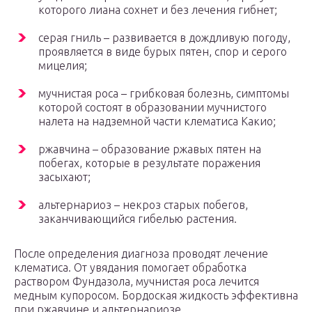
которого лиана сохнет и без лечения гибнет;
серая гниль – развивается в дождливую погоду,
проявляется в виде бурых пятен, спор и серого
мицелия;
мучнистая роса – грибковая болезнь, симптомы
которой состоят в образовании мучнистого
налета на надземной части клематиса Какио;
ржавчина – образование ржавых пятен на
побегах, которые в результате поражения
засыхают;
альтернариоз – некроз старых побегов,
заканчивающийся гибелью растения.
После определения диагноза проводят лечение
клематиса. От увядания помогает обработка
раствором Фундазола, мучнистая роса лечится
медным купоросом. Бордоская жидкость эффективна
при ржавчине и альтернариозе.