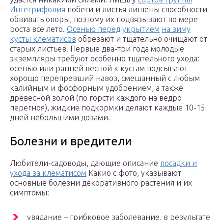
Интегрифолия
побеги и листья лишены способности
обвивать опоры, поэтому их подвязывают по мере
роста все лето.
Осенью перед укрытием
на зиму
кусты клематисов
обрезают и тщательно очищают от
старых листьев. Первые два-три года молодые
экземпляры требуют особенно тщательного ухода:
осенью или ранней весной к кустам подсыпают
хорошо перепревший навоз, смешанный с любым
калийным и фосфорным удобрением, а также
древесной золой (по горсти каждого на ведро
перегноя), жидкие подкормки делают каждые 10-15
дней небольшими дозами.
Болезни и вредители
Любители-садоводы, дающие описание
посадки и
ухода за клематисом
Какио с фото, указывают
основные болезни декоративного растения и их
симптомы:
увядание – грибковое заболевание, в результате