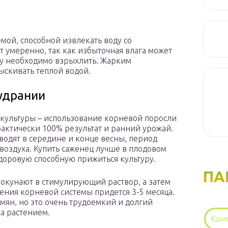
мой, способной извлекать воду со
т умеренно, так как избыточная влага может
ву необходимо взрыхлить. Жарким
скивать теплой водой.
удрании
ультуры – использование корневой поросли
практически 100% результат и ранний урожай.
водят в середине и конце весны, период
воздуха. Купить саженец лучше в плодовом
доровую способную прижиться культуру.
ПА
 окунают в стимулирующий раствор, а затем
ения корневой системы придется 3-5 месяца.
мян, но это очень трудоемкий и долгий
а растением.
Ком