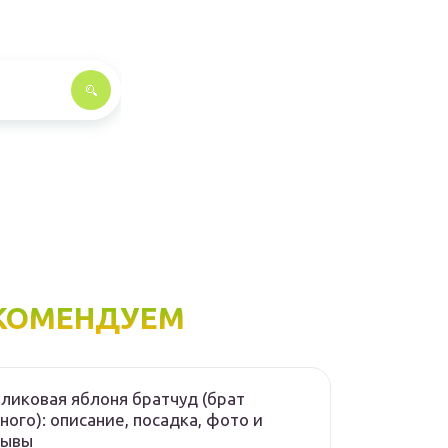
КОМЕНДУЕМ
ликовая яблоня братчуд (брат
ного): описание, посадка, фото и
зывы