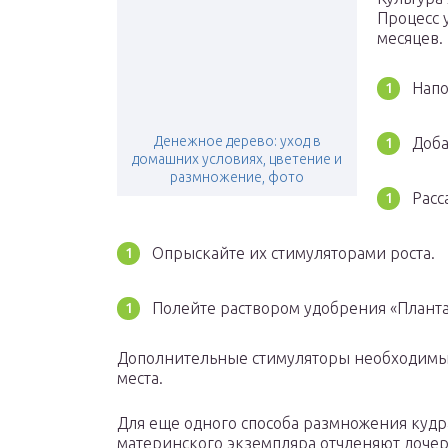
Процесс 
месяцев.
Напо
Денежное дерево: уход в
Доба
домашних условиях, цветение и
размножение, фото
Расс
Опрыскайте их стимуляторами роста.
Полейте раствором удобрения «Планта
Дополнительные стимуляторы необходимы, 
места.
Для еще одного способа размножения кудр
материнского экземпляра отчленяют дочер