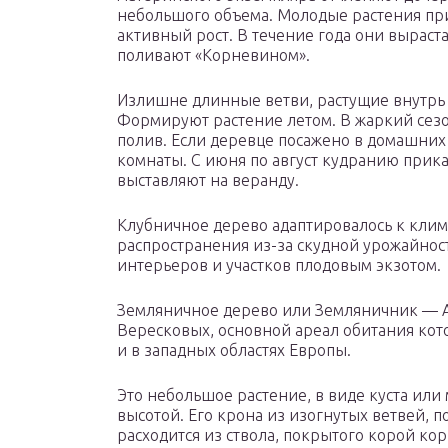
небольшого объема. Молодые растения при
активный рост. В течение года они выраста
поливают «Корневином».
Излишне длинные ветви, растущие внутрь 
Формируют растение летом. В жаркий сез
полив. Если деревце посажено в домашних 
комнаты. С июня по август кудранию прика
выставляют на веранду.
Клубничное дерево адаптировалось к клима
распространения из-за скудной урожайност
интерьеров и участков плодовым экзотом.
Земляничное дерево или Земляничник — Ар
Вересковых, основной ареал обитания кот
и в западных областях Европы.
Это небольшое растение, в виде куста или
высотой. Его крона из изогнутых ветвей,
расходится из ствола, покрытого корой ко