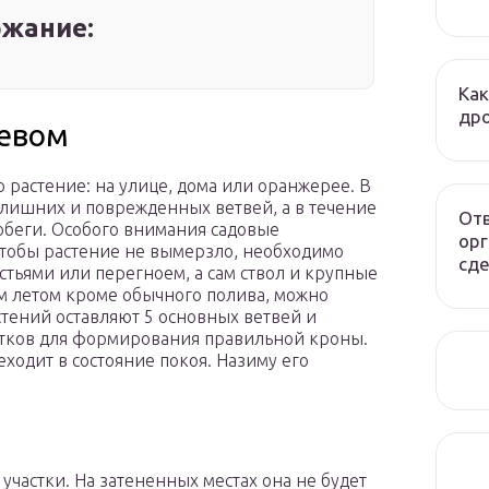
жание:
Как
дро
ревом
но растение: на улице, дома или оранжерее. В
 лишних и поврежденных ветвей, а в течение
Отв
беги. Особого внимания садовые
орг
Чтобы растение не вымерзло, необходимо
сде
стьями или перегноем, а сам ствол и крупные
м летом кроме обычного полива, можно
тений оставляют 5 основных ветвей и
стков для формирования правильной кроны.
еходит в состояние покоя. Назиму его
участки. На затененных местах она не будет