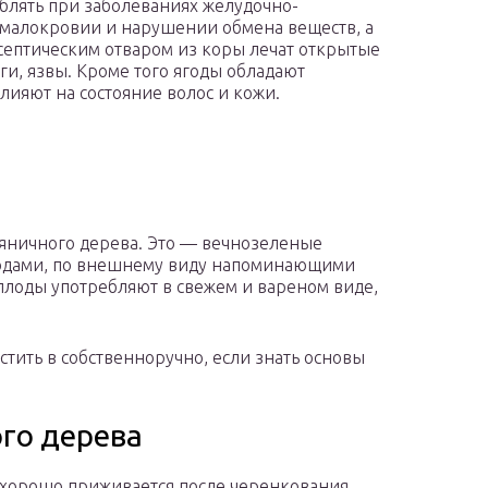
блять при заболеваниях желудочно-
и малокровии и нарушении обмена веществ, а
септическим отваром из коры лечат открытые
и, язвы. Кроме того ягоды обладают
ияют на состояние волос и кожи.
яничного дерева. Это — вечнозеленые
лодами, по внешнему виду напоминающими
лоды употребляют в свежем и вареном виде,
стить в собственноручно, если знать основы
го дерева
 хорошо приживается после черенкования.