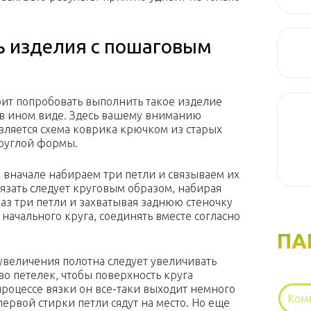
ь изделия с пошаговым
оит попробовать выполнить такое изделие
в ином виде. Здесь вашему вниманию
вляется схема коврика крючком из старых
руглой формы.
о вначале набираем три петли и связываем их
Вязать следует круговым образом, набирая
аз три петли и захватывая заднюю стеночку
 начального круга, соединять вместе согласно
ПА
увеличения полотна следует увеличивать
во петелек, чтобы поверхность круга
процессе вязки он все-таки выходит немного
Ком
первой стирки петли сядут на место. Но еще