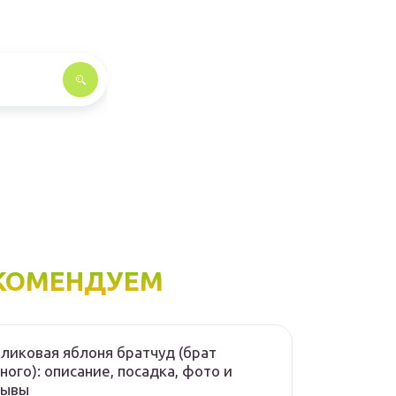
КОМЕНДУЕМ
ликовая яблоня братчуд (брат
ного): описание, посадка, фото и
зывы