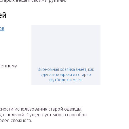
 старых вещей своими руками.
ей
ов
венному
Экономная хозяйка знает, как
сделать коврики из старых
футболок и маек!
жности использования старой одежды,
 с пользой. Существует много способов
олее сложного.