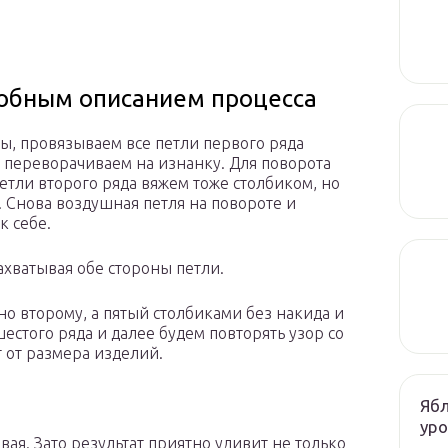
робным описанием процесса
ы, провязываем все петли первого ряда
е переворачиваем на изнанку. Для поворота
етли второго ряда вяжем тоже столбиком, но
. Снова воздушная петля на повороте и
к себе.
ахватывая обе стороны петли.
но второму, а пятый столбиками без накида и
естого ряда и далее будем повторять узор со
т от размера изделий.
Ябл
ур
вая. Зато результат приятно удивит не только