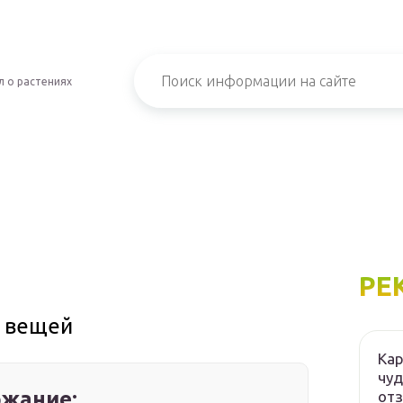
 о растениях
РЕ
х вещей
Кар
чуд
жание:
от