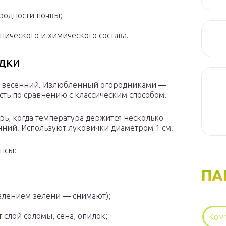
родности почвы;
нического и химического состава.
адки
 и весенний. Излюбленный огородниками —
ь по сравнению с классическим способом.
рь, когда температура держится несколько
нний. Используют луковички диаметром 1 см.
нсы:
ПА
влением зелени — снимают);
слой соломы, сена, опилок;
Ком