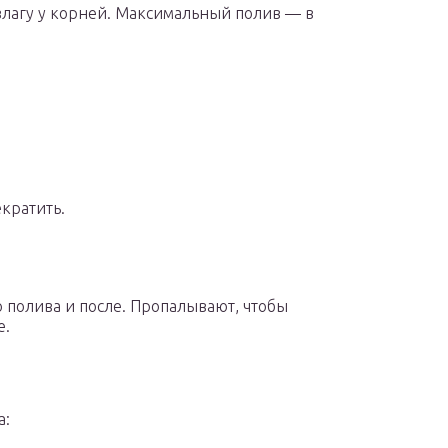
лагу у корней. Максимальный полив — в
екратить.
 полива и после. Пропалывают, чтобы
е.
а: