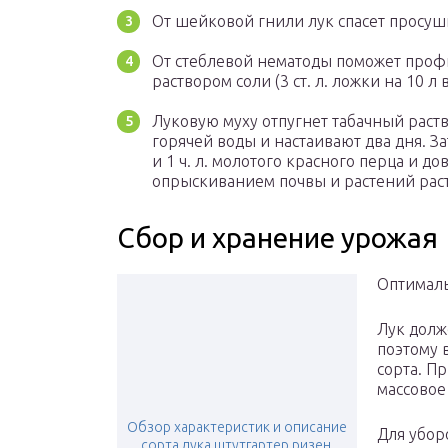
От шейковой гнили лук спасет просушк
От стеблевой нематоды поможет проф
раствором соли (3 ст. л. ложки на 10 л 
Луковую муху отпугнет табачный раств
горячей воды и настаивают два дня. 
и 1 ч. л. молотого красного перца и до
опрыскиванием почвы и растений рас
Сбор и хранение урожая
Оптималь
Лук долж
поэтому 
сорта. П
массовое
Обзор характеристик и описание
Для убор
сорта лука штутгартер ризен,