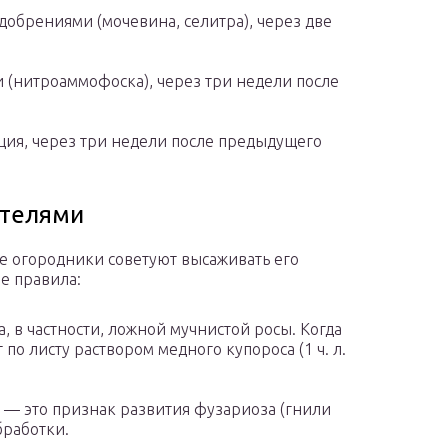
обрениями (мочевина, селитра), через две
(нитроаммофоска), через три недели после
ция, через три недели после предыдущего
ителями
ые огородники советуют высаживать его
е правила:
 в частности, ложной мучнистой росы. Когда
 по листу раствором медного купороса (1 ч. л.
а — это признак развития фузариоза (гнили
бработки.