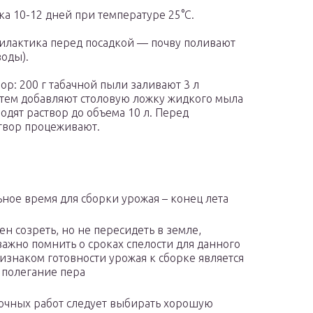
а 10-12 дней при температуре 25°С.
илактика перед посадкой — почву поливают
воды).
ор: 200 г табачной пыли заливают 3 л
Затем добавляют столовую ложку жидкого мыла
водят раствор до объема 10 л. Перед
твор процеживают.
ное время для сборки урожая – конец лета
ен созреть, но не пересидеть в земле,
важно помнить о сроках спелости для данного
ризнаком готовности урожая к сборке является
 полегание пера
очных работ следует выбирать хорошую