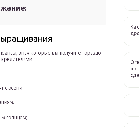
жание:
Как
дро
 выращивания
 нюансы, зная которые вы получите гораздо
 вредителями.
Отв
орг
сде
т с осени.
аниям:
ым солнцем;