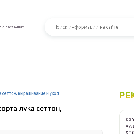
 о растениях
РЕ
а сеттон, выращивание и уход
орта лука сеттон,
Кар
чуд
от