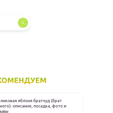
КОМЕНДУЕМ
ликовая яблоня братчуд (брат
ного): описание, посадка, фото и
зывы