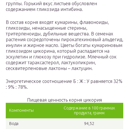
группы. Горький вкус листьев обусловлен
содержанием гликозида интибина.
В состав корня входят кумарины, флавоноиды,
гликозиды, ненасыщенные стерины,
тритерпеноиды, дубильные вещества. В семенах
растения сосредоточены пирокатехиновый альдегид,
инулин и жирное масло. Цветы богаты кумариновым
гликозидом цикорина, который распадается на
эскулетин и глюкозу при гидролизе. Млечный сок
содержит тараксастерол, лактукопикрин,
сесквитерпеновые лактоны – лактуцин.
Энергетическое соотношение Б : Ж : У равняется 32%
: 9% : 78%.
Пищевая ценность корня цикория
Содержание в 100 граммах
Компоненты
продукта, грамм
Вода
94,52