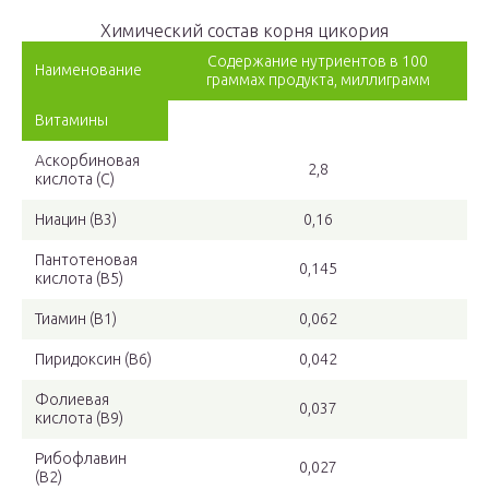
Химический состав корня цикория
Содержание нутриентов в 100
Наименование
граммах продукта, миллиграмм
Витамины
Аскорбиновая
2,8
кислота (C)
Ниацин (B3)
0,16
Пантотеновая
0,145
кислота (B5)
Тиамин (B1)
0,062
Пиридоксин (B6)
0,042
Фолиевая
0,037
кислота (B9)
Рибофлавин
0,027
(B2)