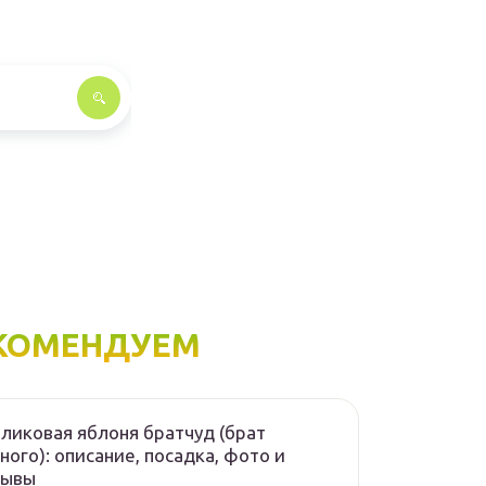
КОМЕНДУЕМ
ликовая яблоня братчуд (брат
ного): описание, посадка, фото и
зывы