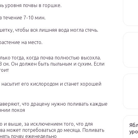
чь уровня почвы в горшке.
 течение 7-10 мин.
етку, чтобы вся лишняя вода могла стечь.
растение на место.
ько тогда, когда почва полностью высохла.
8 см. Он должен быть пыльным и сухим. Если
тоит
 насытит его кислородом и станет хорошей
аверяют, что драцену нужно поливать каждые
оянии покоя
о и выше, за исключением того, что для
Ябл
а может потребоваться до месяца. Поливать
ур
нять почву еженедельно