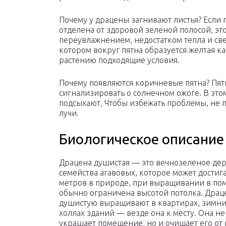
Почему у драцены загнивают листья? Если
отделена от здоровой зеленой полосой, э
переувлажнением, недостатком тепла и све
котором вокруг пятна образуется желтая к
растению подходящие условия.
Почему появляются коричневые пятна? Пят
сигнализировать о солнечном ожоге. В это
подсыхают, Чтобы избежать проблемы, не 
лучи.
Биологическое описание
Драцена душистая — это вечнозеленое де
семейства агавовых, которое может достига
метров в природе, при выращивании в п
обычно ограничена высотой потолка. Драц
душистую выращивают в квартирах, зимних
холлах зданий — везде она к месту. Она не
украшает помещение, но и очищает его от