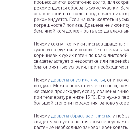
процесс длится достаточно долго, для сох
рекомендуется обрезать сухие участки. Зам
оставленной на стволе, продолжает питать 
рекомендуется. Если начали желтеть и усых
погрешностей полива. Драцена не любит су
Земляной ком должен быть всегда влажным
Почему сохнут кончики листьев драцены? Т
сухости воздуха или почвы. Сквозняки так
коричневых сухих пятен по краю листовой
свидетельствует о недостатке или переизб
благоприятные условия, при необходимости
Почему
драцена опустила листья
, они поту
воздуха. Можно попытаться его спасти, пом
же самое происходит, если у драцены гниют
при температуре ниже 15 °С. Его нужно пе
большой степени поражения, заново укоре
Почему
драцена сбрасывает листья
, у неё 
свидетельствует о постоянном переувлажн
растение необходимо заново черенковать.