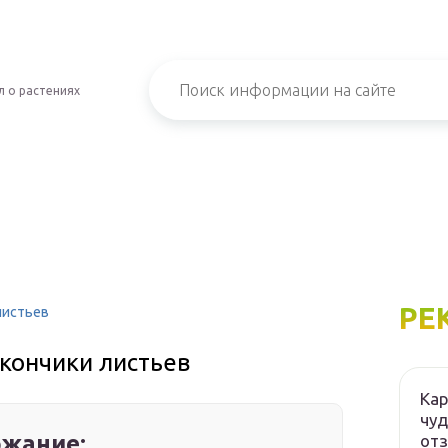
 о растениях
РЕ
листьев
кончики листьев
Кар
чуд
жание:
от