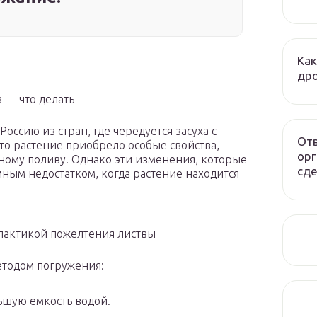
Как
дро
 — что делать
Россию из стран, где чередуется засуха с
Отв
то растение приобрело особые свойства,
орг
ному поливу. Однако эти изменения, которые
сде
мным недостатком, когда растение находится
лактикой пожелтения листвы
етодом погружения:
ьшую емкость водой.