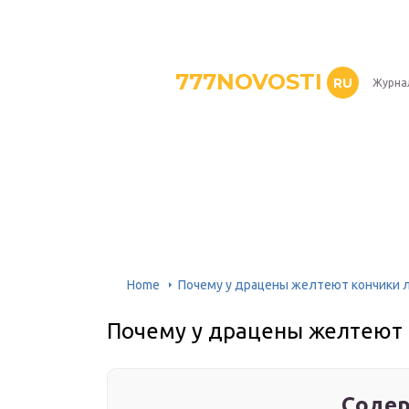
777NOVOSTI
RU
Журнал
Home
Почему у драцены желтеют кончики 
Почему у драцены желтеют 
Содер