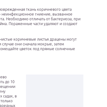
 поврежденная ткань коричневого цвета
то неинфекционное гниение, вызванное
та. Необходимо отличать от бактериоза, при
айма. Пораженные части удаляют и создают
нистые коричневые листья драцены могут
м случае они сначала мокрые, затем
помещайте цветок под прямые солнечные
рево
ть до 10
омещении
ену
 садах, в
 только
 вредных