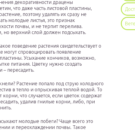
ранения декоративности драцены
етим, что даже часть листовой пластины,
Дос
растение, поэтому удалять их сразу не
ать молодые листья, это признак
Вет
хости почвы, и не терпит перелива.
, но верхний слой должен подсыхать.
акое поведение растения свидетельствует о
же могут спровоцировать появление
 пластины. Усыхание кончиков, возможно,
ытке питания. Цветку нужно создать
 – пересадить.
скнели? Растение попало под струю холодного
естив в тепло и опрыскивая теплой водой. То
 корни, что случается, если цветок содержат
ресадить, удалив гнилые корни, либо, при
нить.
засыхают молодые побеги? Чаще всего это
ении и переохлаждении почвы. Такое