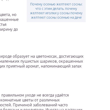
Почему осенью желтеют сосны:
что с этим делать. почему
желтеют иголки у сосны почему
цвета, но
желтеют сосны осенью на даче
крашенные
стья
ширину до
рироде образует на цветоносах, достигающих
е маленьких пушистых шариков, окрашенных
щих приятный аромат, напоминающий запах
 правильном уходе не всегда удаётся
 комнатные цветы от различных
остей. Причиной заболеваний часто
ся болезни и вредители. Иногда на растении