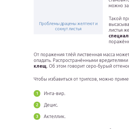
можно з
Такой пр
Проблемы драцены желтеют и
высасыва
сохнут листья
листья ж
специал
поражённ
От поражения тлёй лиственная масса может 
опадать. Распространёнными вредителями
клещ
. Об этом говорит серо-бурый оттено
Чтобы избавиться от трипсов, можно приме
Инта-вир.
Децис.
Актеллик.