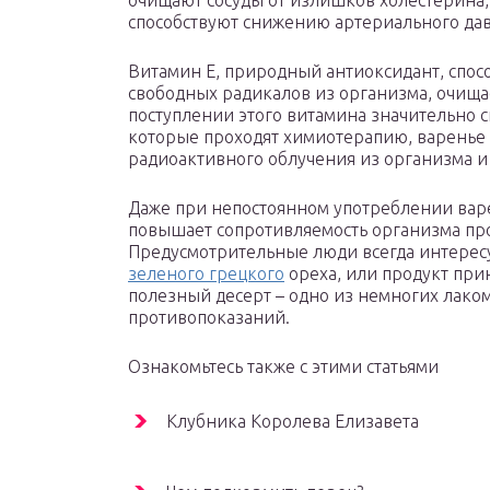
очищают сосуды от излишков холестерина
способствуют снижению артериального да
Витамин E, природный антиоксидант, спос
свободных радикалов из организма, очища
поступлении этого витамина значительно 
которые проходят химиотерапию, варенье
радиоактивного облучения из организма и 
Даже при непостоянном употреблении вар
повышает сопротивляемость организма пр
Предусмотрительные люди всегда интересую
зеленого грецкого
ореха, или продукт прин
полезный десерт – одно из немногих лако
противопоказаний.
Ознакомьтесь также с этими статьями
Клубника Королева Елизавета