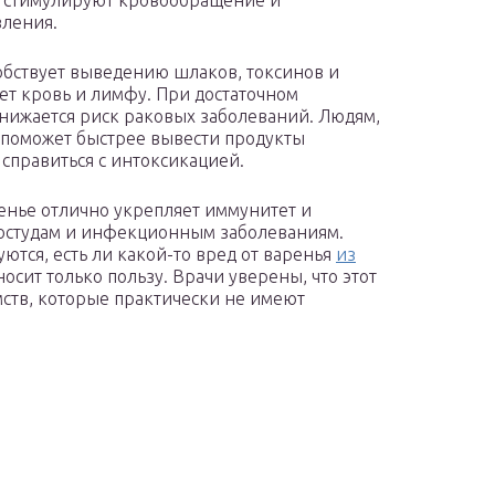
, стимулируют кровообращение и
вления.
обствует выведению шлаков, токсинов и
ет кровь и лимфу. При достаточном
снижается риск раковых заболеваний. Людям,
 поможет быстрее вывести продукты
справиться с интоксикацией.
енье отлично укрепляет иммунитет и
остудам и инфекционным заболеваниям.
тся, есть ли какой-то вред от варенья
из
осит только пользу. Врачи уверены, что этот
мств, которые практически не имеют