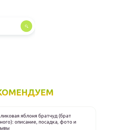
КОМЕНДУЕМ
ликовая яблоня братчуд (брат
ного): описание, посадка, фото и
зывы