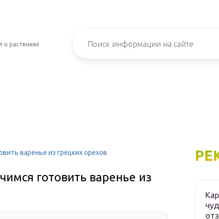
 о растениях
РЕ
овить варенье из грецких орехов
чимся готовить варенье из
Кар
чуд
от