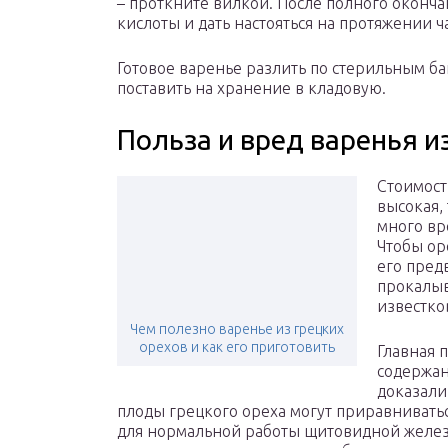
– проткните вилкой. После полного оконч
кислоты и дать настояться на протяжении ч
Готовое варенье разлить по стерильным б
поставить на хранение в кладовую.
Польза и вред варенья и
Стоимост
высокая,
много вр
Чтобы ор
его пред
прокалыв
известко
Чем полезно варенье из грецких
орехов и как его приготовить
Главная 
содержан
доказали
плоды грецкого ореха могут приравнивать
для нормальной работы щитовидной желез