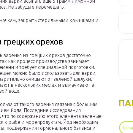
ания варки всыпать ещё 5 грамм лимонной
аса. Не забудьте перемешать.
аночкам, закрыть стерильными крышками и
з грецких орехов
ь варенья из грецких орехов достаточно
 так как процесс производства занимает
емени и требует специальной подготовки.
ешек можно было использовать для варки,
варительно очищают от зеленой шелухи,
ают в нескольких местах и вымачивают в
вой воде.
ПА
польза от такого варенья связана с большим
ием йода. Последние исследования
, что по содержанию этого элемента зеленые
ся к рыбе и морепродуктам. Йод необходим
Ком
ы, поддержания гормонального баланса и