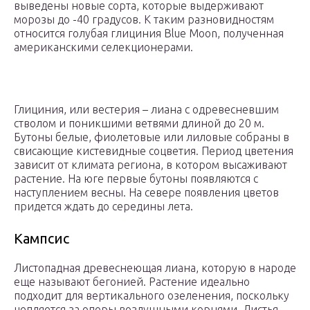
выведены новые сорта, которые выдерживают
морозы до -40 градусов. К таким разновидностям
относится голубая глициния Blue Moon, полученная
американскими селекционерами.
Глициния, или вестерия – лиана с одревесневшим
стволом и поникшими ветвями длиной до 20 м.
Бутоны белые, фиолетовые или лиловые собраны в
свисающие кистевидные соцветия. Период цветения
зависит от климата региона, в котором высаживают
растение. На юге первые бутоны появляются с
наступлением весны. На севере появления цветов
придется ждать до середины лета.
Кампсис
Листопадная древеснеющая лиана, которую в народе
еще называют бегонией. Растение идеально
подходит для вертикального озеленения, поскольку
цепляется за опоры воздушными корнями. Листья