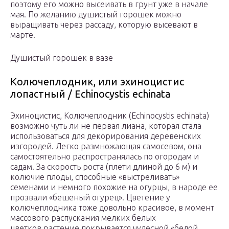
поэтому его можно высеивать в грунт уже в начале
мая. По желанию душистый горошек можно
выращивать через рассаду, которую высевают в
марте.
Душистый горошек в вазе
Колючеплодник, или эхиноцистис
лопастный / Echinocystis echinata
Эхиноцистис, Колючеплодник (Echinocystis echinata)
возможно чуть ли не первая лиана, которая стала
использоваться для декорирования деревенских
изгородей. Легко размножающая самосевом, она
самостоятельно распространялась по огородам и
садам. За скорость роста (плети длиной до 6 м) и
колючие плоды, способные «выстреливать»
семенами и немного похожие на огурцы, в народе ее
прозвали «бешеный огурец». Цветение у
колючеплодника тоже довольно красивое, в момент
массового распускания мелких белых
цветков растение покрывается чудесной «белой