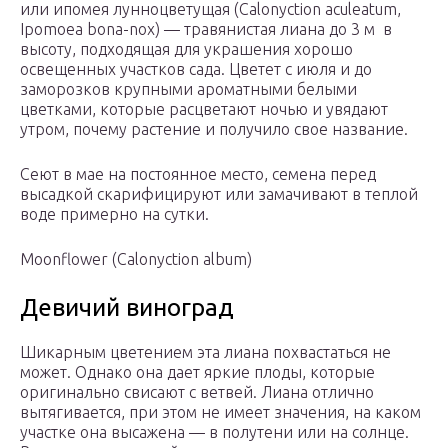
или ипомея лунноцветущая (Calonyction aculeatum,
Ipomoea bona-nох) — травянистая лиана до 3 м в
высоту, подходящая для украшения хорошо
освещенных участков сада. Цветет с июля и до
заморозков крупными ароматными белыми
цветками, которые расцветают ночью и увядают
утром, почему растение и получило свое название.
Сеют в мае на постоянное место, семена перед
высадкой скарифицируют или замачивают в теплой
воде примерно на сутки.
Moonflower (Calonyction album)
Девичий виноград
Шикарным цветением эта лиана похвастаться не
может. Однако она дает яркие плоды, которые
оригинально свисают с ветвей. Лиана отлично
вытягивается, при этом не имеет значения, на каком
участке она высажена — в полутени или на солнце.