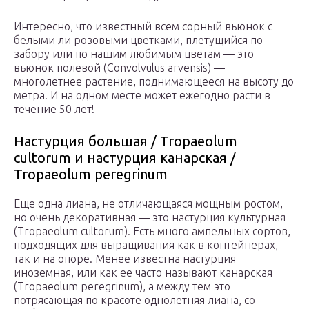
Интересно, что известный всем сорный вьюнок с
белыми ли розовыми цветками, плетущийся по
забору или по нашим любимым цветам — это
вьюнок полевой (Convolvulus arvensis) —
многолетнее растение, поднимающееся на высоту до
метра. И на одном месте может ежегодно расти в
течение 50 лет!
Настурция большая / Tropaeolum
cultorum и настурция канарская /
Tropaeolum peregrinum
Еще одна лиана, не отличающаяся мощным ростом,
но очень декоративная — это настурция культурная
(Tropaeolum cultorum). Есть много ампельных сортов,
подходящих для выращивания как в контейнерах,
так и на опоре. Менее известна настурция
иноземная, или как ее часто называют канарская
(Tropaeolum peregrinum), а между тем это
потрясающая по красоте однолетняя лиана, со