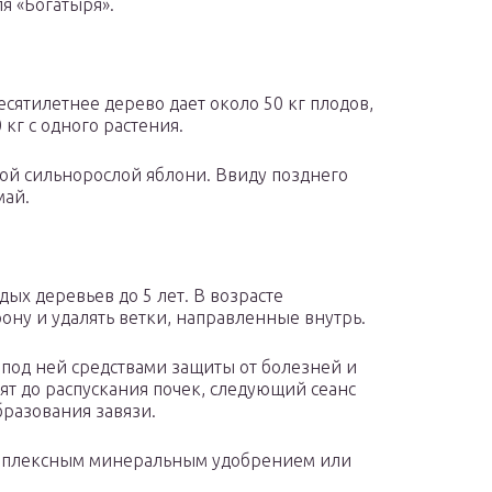
я «Богатыря».
сятилетнее дерево дает около 50 кг плодов,
 кг с одного растения.
угой сильнорослой яблони. Ввиду позднего
май.
ых деревьев до 5 лет. В возрасте
ну и удалять ветки, направленные внутрь.
 под ней средствами защиты от болезней и
т до распускания почек, следующий сеанс
бразования завязи.
омплексным минеральным удобрением или