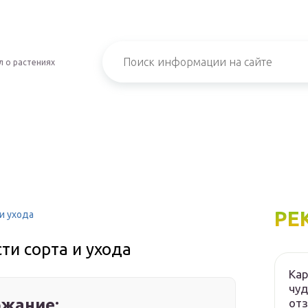
 о растениях
РЕ
и ухода
ти сорта и ухода
Кар
чуд
жание:
от