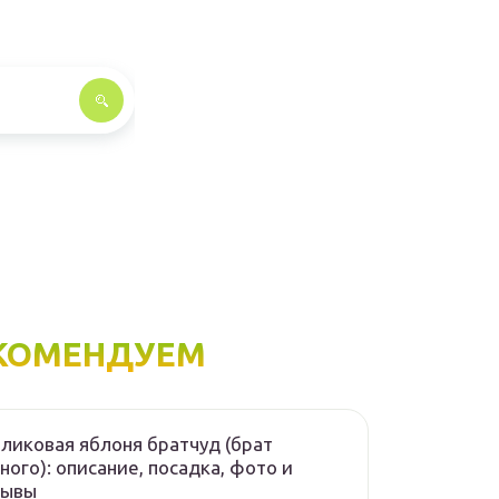
КОМЕНДУЕМ
ликовая яблоня братчуд (брат
ного): описание, посадка, фото и
зывы