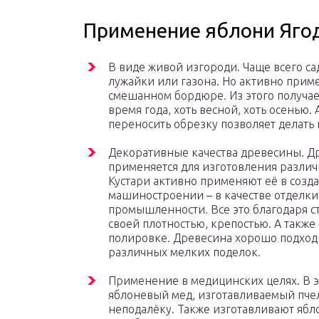
Применение яблони Яго
В виде живой изгороди. Чаще всего са
лужайки или газона. Но активно приме
смешанном бордюре. Из этого получа
время года, хоть весной, хоть осенью.
переносить обрезку позволяет делат
Декоративные качества древесины. Д
применяется для изготовления различ
Кустари активно применяют её в созд
машиностроении – в качестве отделки
промышленности. Все это благодаря с
своей плотностью, крепостью. А также
полировке. Древесина хорошо подходи
различных мелких поделок.
Применение в медицинских целях. В э
яблоневый мед, изготавливаемый пчел
неподалёку. Также изготавливают ябло