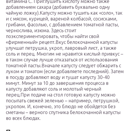
витамина С. Приглушить кислоту можно также
добавлением сахара (добавить буквально одну
чайную ложку).Капусту можно тушить как «соло», так
и с мясом, курицей, вареной колбасой, сосисками,
грибами, фасолью, с добавлением томатной пасты,
чернослива, изюма. Здесь стоит
поэкспериментировать, чтобы найти свой
«фирменный» рецепт.Вкус белокочанной капусты
улучшат петрушка, укроп, лавровый лист, а также
соль и перец. Многим не нравится кислый привкус –
в таком случае лучше отказаться от использования
томатной пасты.Вначале капусту следует обжарить с
луком и томатом (если добавляете последний). Затем
в посуду добавляют воду и тушат капусту 30-40
минут. Минут за 10 до завершения процесса в
капусту добавляют соль и молотый черный
перец.При подаче на стол готовую капусту можно
посыпать свежей зеленью – например, петрушкой,
укропом. И, конечно, это блюдо не обойдется без
сметаны – верного спутника белокочанной капусты
во всех блюдах.