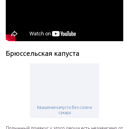
Брюссельская капуста
Квашеная капуста без соли и
сахара
Полынный привкус у этого овоща есть независимо от