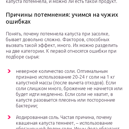
капуста потемнела, и можно ли есть такой продукт.
Причины потемнения: учимся на чужих
ошибках
Понять, почему потемнела капуста при засолке,
бывает довольно сложно. Факторов, способных
вызвать такой эффект, много. Их можно разделить
на две категории. К первой относятся ошибки при
подборе сырья:
неверное количество соли. Оптимальным
признано использование 20-24 г соли на 1 кг
капустной массы (после вычета отходов). Если
соли слишком много, брожение не начнется или
будет идти медленно. Если соли не хватит, в
капусте разовьется плесень или посторонние
бактерии;
йодированная соль. Частая причина, почему
квашеная капуста темнеет, – использование
обогащенной йодом соли. Ионы йода обладают