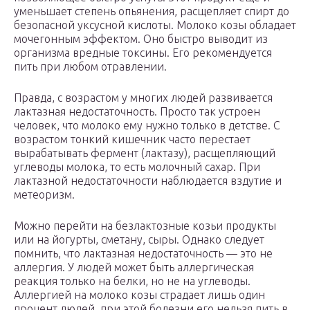
уменьшает степень опьянения, расщепляет спирт до
безопасной уксусной кислоты. Молоко козы обладает
мочегонным эффектом. Оно быстро выводит из
организма вредные токсины. Его рекомендуется
пить при любом отравлении.
Правда, с возрастом у многих людей развивается
лактазная недостаточность. Просто так устроен
человек, что молоко ему нужно только в детстве. С
возрастом тонкий кишечник часто перестает
вырабатывать фермент (лактазу), расщепляющий
углеводы молока, то есть молочный сахар. При
лактазной недостаточности наблюдается вздутие и
метеоризм.
Можно перейти на безлактозные козьи продукты
или на йогурты, сметану, сыры. Однако следует
помнить, что лактазная недостаточность — это не
аллергия. У людей может быть аллергическая
реакция только на белки, но не на углеводы.
Аллергией на молоко козы страдает лишь один
процент людей, при этой болезни его нельзя пить в