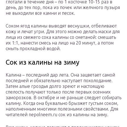
глотали в течение дня – по 1 косточке 10-15 раз в
день, до тех пор, пока из почек или желчного пузыря
не выходили все камни и песок.
Соком ягод калины выводят веснушки, отбеливают
кожу и лечат угри. Для этого можно делать маски для
лица из свежего сока калины со сметаной: смешать
их 1:1, нанести смесь на лицо на 20 минут, а потом
смыть прохладной водой.
Сок из калины на зиму
Калина – последний дар лета. Она зацветает самой
последней и обязательно наступает похолодание.
Затем алые гроздья долго зреют и настоящую
спелость получают только после первых осенних
заморозков. В октябре и не раньше следует собирать
калину. Когда она буквально брызжет густым соком,
наполненным многими полезными свойствами. Для
читателей nepolneem.ru сок из калины на зиму.