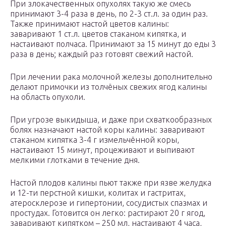
При злокачественных опухолях такую же смесь
принимают 3-4 раза в день, по 2-3 ст.л. за один раз.
Также принимают настой цветов калины:
заваривают 1 ст.л. цветов стаканом кипятка, и
настаивают полчаса. Принимают за 15 минут до еды 3
раза в день; каждый раз готовят свежий настой.
При лечении рака молочной железы дополнительно
делают примочки из толчёных свежих ягод калины
на область опухоли.
При угрозе выкидыша, и даже при схваткообразных
болях назначают настой коры калины: заваривают
стаканом кипятка 3-4 г измельчённой коры,
настаивают 15 минут, процеживают и выпивают
мелкими глотками в течение дня.
Настой плодов калины пьют также при язве желудка
и 12-ти перстной кишки, колитах и гастритах,
атеросклерозе и гипертонии, сосудистых спазмах и
простудах. Готовится он легко: растирают 20 г ягод,
заваривают кипятком – 250 мл, настаивают 4 часа,