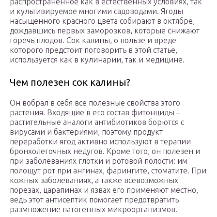
распространенное как в естественных условиях, так
и культивируемое многими садоводами. Ягоды
насыщенного красного цвета собирают в октябре,
дождавшись первых заморозков, которые снижают
горечь плодов. Сок калины, о пользе и вреде
которого предстоит поговорить в этой статье,
используется как в кулинарии, так и медицине.
Чем полезен сок калины?
Он вобрал в себя все полезные свойства этого
растения. Входящие в его состав фитонциды –
растительные аналоги антибиотиков борются с
вирусами и бактериями, поэтому продукт
переработки ягод активно используют в терапии
бронхолегочных недугов. Кроме того, он полезен и
при заболеваниях глотки и ротовой полости: им
полощут рот при ангинах, фарингите, стоматите. При
кожных заболеваниях, а также всевозможных
порезах, царапинах и язвах его применяют местно,
ведь этот антисептик помогает предотвратить
размножение патогенных микроорганизмов.