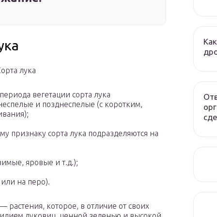
Как
ука
дро
Сорта лука
периода вегетации сорта лука
Отв
неспелые и позднеспелые (с коротким,
орг
вания);
сде
у признаку сорта лука подразделяются на
мые, яровые и т.д.);
или на перо).
— растения, которое, в отличие от своих
билием луковиц, ценной зеленью и высокой