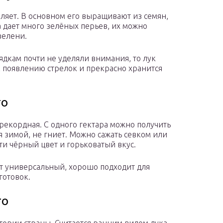
авляет. В основном его выращивают из семян,
а дает много зелёных перьев, их можно
зелени.
ядкам почти не уделяли внимания, то лук
к появлению стрелок и прекрасно хранится
то
рекордная. С одного гектара можно получить
я зимой, не гниет. Можно сажать севком или
и чёрный цвет и горьковатый вкус.
т универсальный, хорошо подходит для
готовок.
то