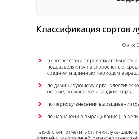
Классификация сортов л
Фото: 
в соответствии с продолжительностью 
подразделяются на скороспелые, сред
средним и длинным периодом выращи
по доминирующему органолептическом
острые, полуострые и сладкие сорта;
по периоду внесения выращивания (ози
по назначению выращивания (на репу 
Также стоит отметить отличия лука-шалота 
ближайших сородичей, характеризуется о