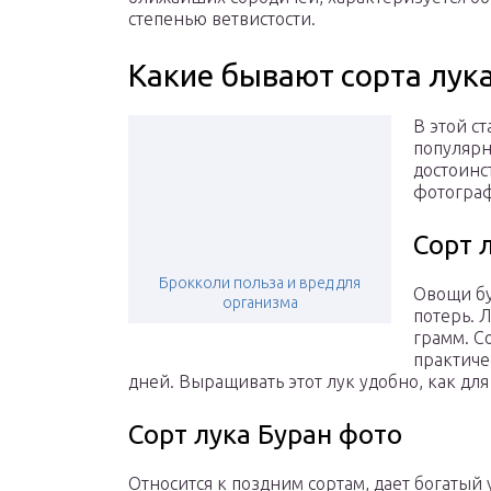
степенью ветвистости.
Какие бывают сорта лук
В этой с
популярн
достоинс
фотограф
Сорт 
Брокколи польза и вред для
Овощи бу
организма
потерь. 
грамм. С
практиче
дней. Выращивать этот лук удобно, как для 
Сорт лука Буран фото
Относится к поздним сортам, дает богатый