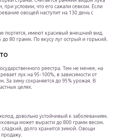
тории страны. Считается ранним видом лука
, при условии, что его сажали севком. Если
ревание овощей наступит на 130 день с
 не портятся, имеют красивый внешний вид.
до 80 грамм. По вкусу луг острый и горький.
то
государственного реестра. Тем не менее, на
ревает лук на 95-100%, в зависимости от
м. За зиму сохраняется до 95% урожая. В
астных целях.
холод, довольно устойчивый к заболеваниям.
уковица может вырасти до 800 грамм весом.
к сладкий, долго хранится зимой. Овощи
 продажу.