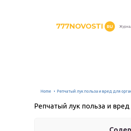
777NOVOSTI
RU
Журнал
Home
Репчатый лук польза и вред для орга
Репчатый лук польза и вред
Содер