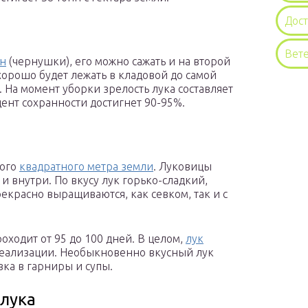
Дос
Вет
ян
(чернушки), его можно сажать и на второй
орошо будет лежать в кладовой до самой
 На момент уборки зрелость лука составляет
цент сохранности достигнет 90-95%.
ного
квадратного метра земли
. Луковицы
 и внутри. По вкусу лук горько-сладкий,
екрасно выращиваются, как севком, так и с
оходит от 95 до 100 дней. В целом,
лук
еализации. Необыкновенно вкусный лук
авка в гарниры и супы.
 лука