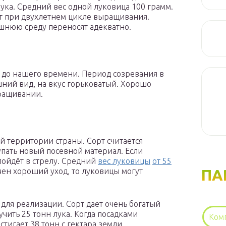
лука. Средний вес одной луковица 100 грамм.
т при двухлетнем цикле выращивания.
шнюю среду переносят адекватно.
н до нашего времени. Период созревания в
ний вид, на вкус горьковатый. Хорошо
ыращивании.
й территории страны. Сорт считается
упать новый посевной материал. Если
 пойдёт в стрелу. Средний
вес луковицы
от 55
ПА
чен хороший уход, то луковицы могут
для реализации. Сорт дает очень богатый
чить 25 тонн лука. Когда посадками
Ком
тигает 38 тонн с гектара земли.