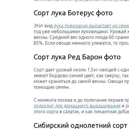
Сорт лука Ботерус фото
Этот вид
лука прекрасно вырастает из сем
год уже небольшими луковицами. Урожай х
весны. Средний вес одного плода 60 грамм.
85%. Если овощи немного улежатся, то про
Сорт лука Ред Барон фото
Сорт дает урожай около 1,5кг овощей с од
имеют бордово-синий цвет, как сверху, так
может храниться до самой весны. Овощи пр
помощью семян.
С момента посева и до полегания перьев пр
подходит для домашнего выращивания
и р
этого сорта в салатах, и как пикантная доб
Сибирский однолетний сорт