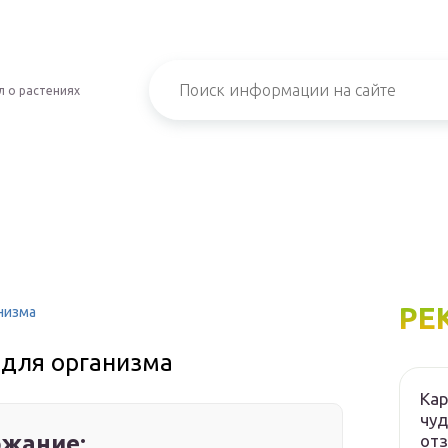
 о растениях
РЕ
низма
 для организма
Кар
чуд
жание:
от