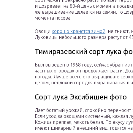
Сорт может прекрасно расти по всей терри
и дозревает на 80-й день с момента посадки
же выращивание делается из семян, то доз
момента посева.
Овощи
хорошо хранятся зимой
, не гниют,
Луковицы небольшого размера растут от 45 
Тимирязевский сорт лука фо
Был выведен в 1968 году, сейчас убран из 
частных огородах он продолжает расти. Доз
погоды. Лучше всего его выращивать севко
целом, неплохой сорт для выращивания в ч
Сорт лука Эксибишен фото
Дает богатый урожай, спокойно переносит 
Если уход за овощами системный, каждая л
Кожица крепкая, мякоть белая. По вкусу лу
имеют шикарный внешний вид, годятся на