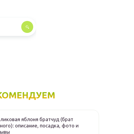
КОМЕНДУЕМ
ликовая яблоня братчуд (брат
ного): описание, посадка, фото и
зывы