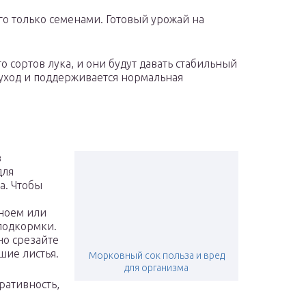
его только семенами. Готовый урожай на
 сортов лука, и они будут давать стабильный
ь уход и поддерживается нормальная
в
для
а. Чтобы
гноем или
подкормки.
но срезайте
шие листья.
Морковный сок польза и вред
для организма
ративность,