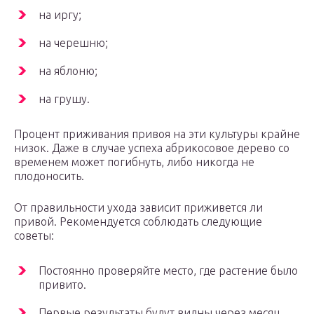
на иргу;
на черешню;
на яблоню;
на грушу.
Процент приживания привоя на эти культуры крайне
низок. Даже в случае успеха абрикосовое дерево со
временем может погибнуть, либо никогда не
плодоносить.
От правильности ухода зависит приживется ли
привой. Рекомендуется соблюдать следующие
советы:
Постоянно проверяйте место, где растение было
привито.
Первые результаты будут видны через месяц.