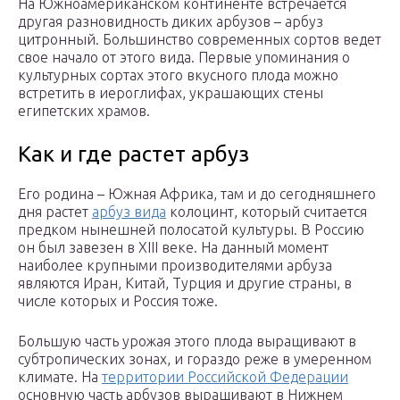
На Южноамериканском континенте встречается
другая разновидность диких арбузов – арбуз
цитронный. Большинство современных сортов ведет
свое начало от этого вида. Первые упоминания о
культурных сортах этого вкусного плода можно
встретить в иероглифах, украшающих стены
египетских храмов.
Как и где растет арбуз
Его родина – Южная Африка, там и до сегодняшнего
дня растет
арбуз вида
колоцинт, который считается
предком нынешней полосатой культуры. В Россию
он был завезен в XIII веке. На данный момент
наиболее крупными производителями арбуза
являются Иран, Китай, Турция и другие страны, в
числе которых и Россия тоже.
Большую часть урожая этого плода выращивают в
субтропических зонах, и гораздо реже в умеренном
климате. На
территории Российской Федерации
основную часть арбузов выращивают в Нижнем