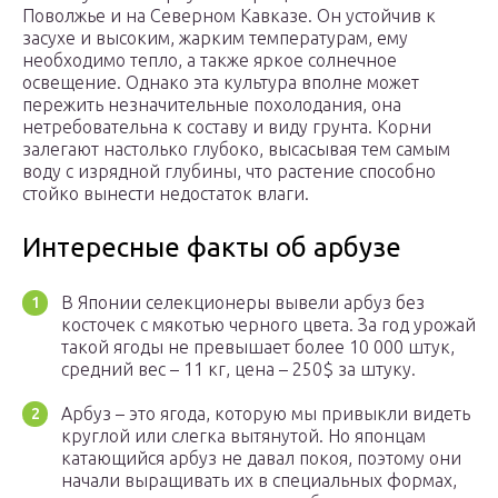
Поволжье и на Северном Кавказе. Он устойчив к
засухе и высоким, жарким температурам, ему
необходимо тепло, а также яркое солнечное
освещение. Однако эта культура вполне может
пережить незначительные похолодания, она
нетребовательна к составу и виду грунта. Корни
залегают настолько глубоко, высасывая тем самым
воду с изрядной глубины, что растение способно
стойко вынести недостаток влаги.
Интересные факты об арбузе
В Японии селекционеры вывели арбуз без
косточек с мякотью черного цвета. За год урожай
такой ягоды не превышает более 10 000 штук,
средний вес – 11 кг, цена – 250$ за штуку.
Арбуз – это ягода, которую мы привыкли видеть
круглой или слегка вытянутой. Но японцам
катающийся арбуз не давал покоя, поэтому они
начали выращивать их в специальных формах,