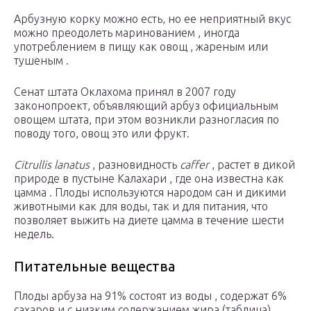
Арбузную корку можно есть, но ее неприятный вкус
можно преодолеть маринованием , иногда
употреблением в пищу как овощ , жареным или
тушеным .
Сенат штата Оклахома принял в 2007 году
законопроект, объявляющий арбуз официальным
овощем штата, при этом возникли разногласия по
поводу того, овощ это или фрукт.
Citrullis lanatus
, разновидность
caffer
, растет в дикой
природе в пустыне Калахари , где она известна как
цамма . Плоды используются народом сан и дикими
животными как для воды, так и для питания, что
позволяет выжить на диете цамма в течение шести
недель.
Питательные вещества
Плоды арбуза на 91% состоят из воды , содержат 6%
сахаров и с низким содержанием жира (таблица).