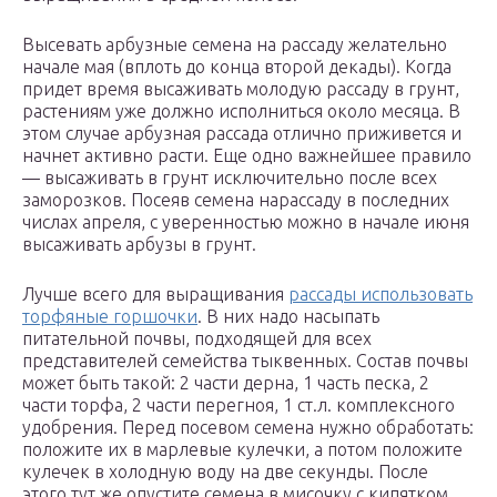
Высевать арбузные семена на рассаду желательно
начале мая (вплоть до конца второй декады). Когда
придет время высаживать молодую рассаду в грунт,
растениям уже должно исполниться около месяца. В
этом случае арбузная рассада отлично приживется и
начнет активно расти. Еще одно важнейшее правило
— высаживать в грунт исключительно после всех
заморозков. Посеяв семена нарассаду в последних
числах апреля, с уверенностью можно в начале июня
высаживать арбузы в грунт.
Лучше всего для выращивания
рассады использовать
торфяные горшочки
. В них надо насыпать
питательной почвы, подходящей для всех
представителей семейства тыквенных. Состав почвы
может быть такой: 2 части дерна, 1 часть песка, 2
части торфа, 2 части перегноя, 1 ст.л. комплексного
удобрения. Перед посевом семена нужно обработать:
положите их в марлевые кулечки, а потом положите
кулечек в холодную воду на две секунды. После
этого тут же опустите семена в мисочку с кипятком