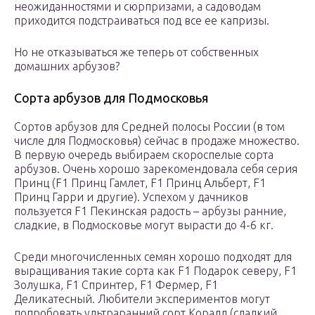
неожиданностями и сюрпризами, а садоводам
приходится подстраиваться под все ее капризы.
Но не отказываться же теперь от собственных
домашних арбузов?
Сорта арбузов для Подмосковья
Сортов арбузов для Средней полосы России (в том
числе для Подмосковья) сейчас в продаже множество.
В первую очередь выбираем скороспелые сорта
арбузов. Очень хорошо зарекомендовала себя серия
Принц (F1 Принц Гамлет, F1 Принц Альберт, F1
Принц Гарри и другие). Успехом у дачников
пользуется F1 Пекинская радость – арбузы ранние,
сладкие, в Подмосковье могут вырасти до 4-6 кг.
Среди многочисленных семян хорошо подходят для
выращивания такие сорта как F1 Подарок северу, F1
Золушка, F1 Спринтер, F1 Фермер, F1
Деликатесный. Любители экспериментов могут
попробовать ультраранний сорт Коралл (сладкий,