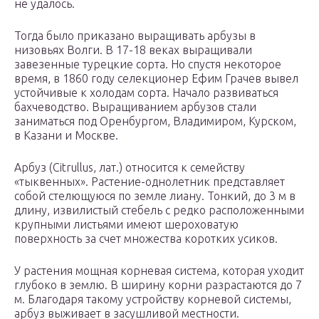
не удалось.
Тогда было приказано выращивать арбузы в
низовьях Волги. В 17-18 веках выращивали
завезенные турецкие сорта. Но спустя некоторое
время, в 1860 году селекционер Ефим Грачев вывел
устойчивые к холодам сорта. Начало развиваться
бахчеводство. Выращиванием арбузов стали
заниматься под Оренбургом, Владимиром, Курском,
в Казани и Москве.
Арбуз (Citrullus, лат.) относится к семейству
«тыквенных». Растение-однолетник представляет
собой стелющуюся по земле лиану. Тонкий, до 3 м в
длину, извилистый стебель с редко расположенными
крупными листьями имеют шероховатую
поверхность за счет множества коротких усиков.
У растения мощная корневая система, которая уходит
глубоко в землю. В ширину корни разрастаются до 7
м. Благодаря такому устройству корневой системы,
арбуз выживает в засушливой местности.