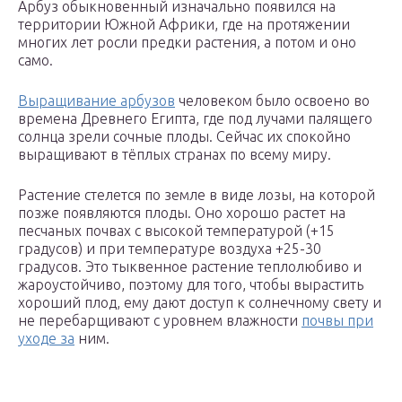
Арбуз обыкновенный изначально появился на
территории Южной Африки, где на протяжении
многих лет росли предки растения, а потом и оно
само.
Выращивание арбузов
человеком было освоено во
времена Древнего Египта, где под лучами палящего
солнца зрели сочные плоды. Сейчас их спокойно
выращивают в тёплых странах по всему миру.
Растение стелется по земле в виде лозы, на которой
позже появляются плоды. Оно хорошо растет на
песчаных почвах с высокой температурой (+15
градусов) и при температуре воздуха +25-30
градусов. Это тыквенное растение теплолюбиво и
жароустойчиво, поэтому для того, чтобы вырастить
хороший плод, ему дают доступ к солнечному свету и
не перебарщивают с уровнем влажности
почвы при
уходе за
ним.