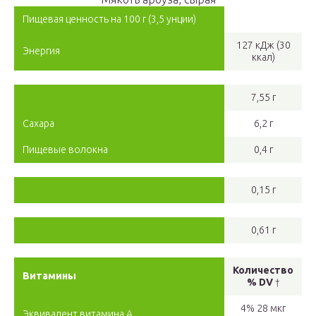
Пищевая ценность на 100 г (3,5 унции)
127 кДж (30
Энергия
ккал)
7,55 г
Сахара
6,2 г
Пищевые волокна
0,4 г
0,15 г
0,61 г
Количество
Витамины
% DV
†
4% 28 мкг
Эквивалент витамина А